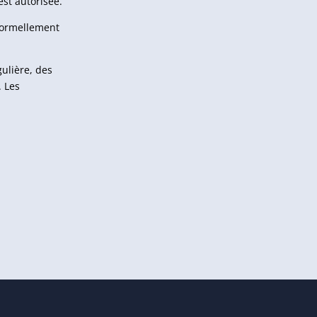
est autorisée.
 formellement
gulière, des
. Les