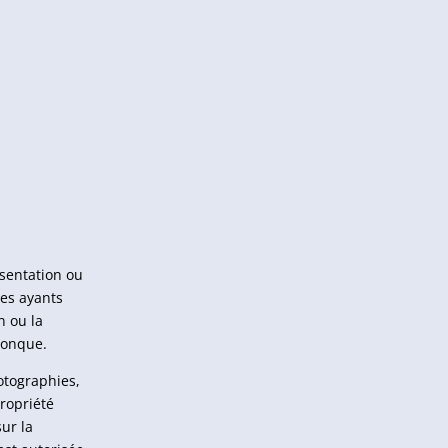
ésentation ou
ses ayants
n ou la
conque.
otographies,
ropriété
sur la