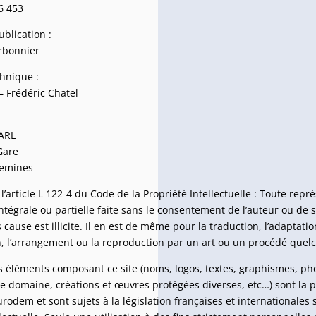
6 453
ublication :
rbonnier
chnique :
– Frédéric Chatel
:
SARL
 Gare
uemines
’article L 122-4 du Code de la Propriété Intellectuelle : Toute repr
ntégrale ou partielle faite sans le consentement de l’auteur ou de 
 cause est illicite. Il en est de même pour la traduction, l’adaptatio
, l’arrangement ou la reproduction par un art ou un procédé quel
 éléments composant ce site (noms, logos, textes, graphismes, ph
 domaine, créations et œuvres protégées diverses, etc…) sont la p
rodem et sont sujets à la législation françaises et internationales 